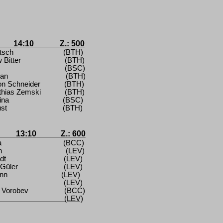
g
14:10
Z.: 500
tsch
(BTH)
 Bitter
(BTH)
(BSC)
wan
(BTH)
on Schneider
(BTH)
thias Zemski
(BTH)
ina
(BSC)
st
(BTH)
13:10
Z.: 600
a
(BCC)
n
(LEV)
dt
(LEV)
Güler
(LEV)
ann
(LEV)
(LEV)
i Vorobev
(BCC)
(LEV)