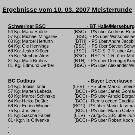
Ergebnisse vom 10. 03. 2007 Meisterrunde
Schweriner BSC
- BT Halle/Mersebur
54 Kg: Mario Spörle
(BSC)
- PS über Andreas Robi
57 Kg: Michael Mingaliev
(BSC)
- PS über Watscheslaw
60 Kg:
Marcel Herfurth
(BTH)
- PS über Andre Jacobi
64 Kg: Ole Hennings
(BSC)
- PS über Steven Sch
69 Kg: Jesko Krüger
(BSC)
- RSC-S. 3.R. über Ant
75 Kg: Stephan Alms
(BSC)
- RSC-S.
1.R. über Mat
81 Kg: Matti Bruhns
(BTH)
- PS über Domagoj Kraj
81
Kg: Edmund Gerber
(BSC)
- PS über Alexander Wu
+
BC Cottbus
- Bayer Leverkusen
54 Kg: Tobias Tatai
(LEV)
- PS über Marko Lebed
57 Kg: Marten Lebeda
(BCC)
- PS über Janek Goma
60 Kg: Marcel Schinske
(BCC)
- PS über Arnold Borgar
64 Kg: Heiko Doßke
(BCC)
- Remis gegen Cagdas 
69 Kg: Enrico Wagner
(BCC)
- PS über Mario Jassm
75 Kg: Juri Geijs
(BCC)
- PS über Marco Oelze
81 Kg: Sascha Fälber
(LEV)
- Aufg.-S. 3.R. über Jur
81+Kg:Nils Grivenka
(BCC)
- PS über Robert Koch