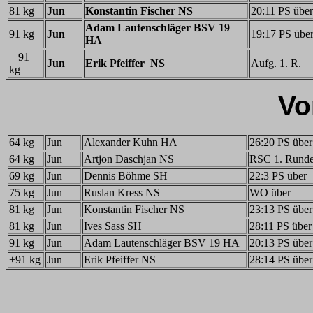
81 kg
Jun
Konstantin Fischer NS
20:11 PS über
Adam Lautenschläger BSV 19
91 kg
Jun
19:17 PS übe
HA
+91
Jun
Erik Pfeiffer NS
Aufg. 1. R.
kg
Vo
64 kg
Jun
Alexander Kuhn HA
26:20 PS über
64 kg
Jun
Artjon Daschjan NS
RSC 1. Rund
69 kg
Jun
Dennis Böhme SH
22:3 PS über
75 kg
Jun
Ruslan Kress NS
WO über
81 kg
Jun
Konstantin Fischer NS
23:13 PS über
81 kg
Jun
Ives Sass SH
28:11 PS über
91 kg
Jun
Adam Lautenschläger BSV 19 HA
20:13 PS über
+91 kg
Jun
Erik Pfeiffer NS
28:14 PS über