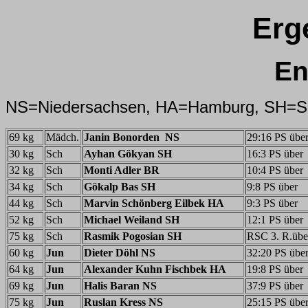
Erg
En
NS=Niedersachsen, HA=Hamburg, SH=Sc
69 kg
Mädch.
Janin Bonorden NS
29:16 PS übe
30 kg
Sch
Ayhan Gökyan SH
16:3 PS über
32 kg
Sch
Monti Adler BR
10:4 PS über
34 kg
Sch
Gökalp Bas SH
9:8 PS über
44 kg
Sch
Marvin Schönberg Eilbek HA
9:3 PS über
52 kg
Sch
Michael Weiland SH
12:1 PS über
75 kg
Sch
Rasmik Pogosian SH
RSC 3. R.übe
60 kg
Jun
Dieter Döhl NS
32:20 PS übe
64 kg
Jun
Alexander Kuhn Fischbek HA
19:8 PS über
69 kg
Jun
Halis Baran NS
37:9 PS über
75 kg
Jun
Ruslan Kress NS
25:15 PS übe