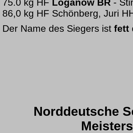
75.0 kg HF
Loganow BR
- Sti
86,0 kg HF Schönberg, Juri H
Der Name des Siegers ist
fett
Norddeutsche Sc
Meisters