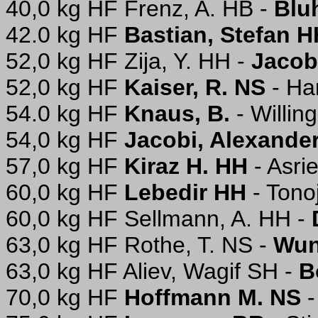
40,0 kg HF Frenz, A. HB -
Blu
42.0 kg HF
Bastian, Stefan H
52,0 kg HF Zija, Y. HH -
Jacob
52,0 kg HF
Kaiser, R. NS
- Ha
54.0 kg HF
Knaus, B.
- Willin
54,0 kg HF
Jacobi, Alexande
57,0 kg HF
Kiraz H. HH
- Asrie
60,0 kg HF
Lebedir HH
- Tono
60,0 kg HF Sellmann, A. HH -
63,0 kg HF Rothe, T. NS -
Wun
63,0 kg HF Aliev, Wagif SH -
B
70,0 kg HF
Hoffmann M. NS
-