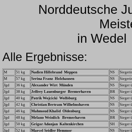
Norddeutsche Ju
Meist
in Wedel 
Alle Ergebnisse:
M
51 kg
Nadien Hillebrand Meppen
NS
Siegeri
M
57 kg
Serina Franz Holzhausen
NS
Siegeri
Jgd
36 kg
Alexander Wirt Münden
NS
Sieger 
Jgd
38 kg
Jeffrey Lauenburger Bremerhaven
BR
Sieger 
Jgd
40 kg
Patrik Wojcicki Wolfsburg
NS
Sieger 
Jgd
42 kg
Christian Bertram Wilhelmshaven
NS
Sieger 
Jgd
46 kg
Mahmoud Khalid Oldenburg
NS
Sieger 
Jgd
48 kg
Melano Weinlich Bremerhaven
BR
Sieger 
Jgd
50 kg
Grigor Adanjan Kaltenkirchen
SH
Sieger 
Jgd
52 kg
Marcel Seidler Hemmor
NS
Sieger 