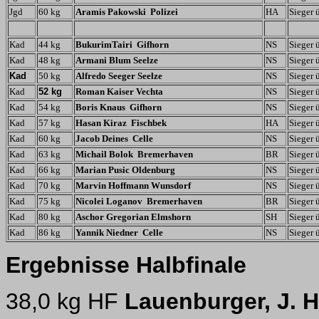
Jgd
60 kg
Aramis Pakowski Polizei
HA
Sieger 
Kad
44 kg
BukurimTairi Gifhorn
NS
Sieger 
Kad
48 kg
Armani Blum Seelze
NS
Sieger 
Kad
50 kg
Alfredo Seeger Seelze
NS
Sieger 
Kad
52 kg
Roman Kaiser Vechta
NS
Sieger 
Kad
54 kg
Boris Knaus Gifhorn
NS
Sieger 
Kad
57 kg
Hasan Kiraz Fischbek
HA
Sieger 
Kad
60 kg
Jacob Deines Celle
NS
Sieger 
Kad
63 kg
Michail Bolok Bremerhaven
BR
Sieger 
Kad
66 kg
Marian Pusic Oldenburg
NS
Sieger 
Kad
70 kg
Marvin Hoffmann Wunsdorf
NS
Sieger 
Kad
75 kg
Nicolei Loganov Bremerhaven
BR
Sieger 
Kad
80 kg
Aschor Gregorian Elmshorn
SH
Sieger 
Kad
86 kg
Yannik Niedner Celle
NS
Sieger 
Ergebnisse Halbfinale
38,0 kg HF
Lauenburger, J. 