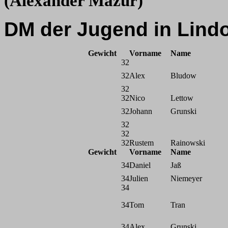
(Alexander Mazur)
DM der Jugend in Lind
Gewicht
Vorname
Name
32
32
Alex
Bludow
32
32
Nico
Lettow
32
Johann
Grunski
32
32
32
Rustem
Rainowski
Gewicht
Vorname
Name
34
Daniel
Jaß
34
Julien
Niemeyer
34
34
Tom
Tran
34
Alex
Grunski