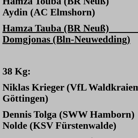
Hamza Touba (BR Neuß)
Aydin (AC Elmshorn)
Hamza Tauba (BR Neuß)
Domgjonas (Bln-Neuwedding)
38 Kg:
Niklas Krieger (VfL Waldkraie
Göttingen)
Dennis Tolga (SWW Hamborn)
Nolde (KSV Fürstenwalde)