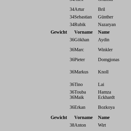
34
Artur
Bril
34
Sebastian
Günther
34
Rubik
Nazaryan
Gewicht
Vorname
Name
36
Gökhan
Aydin
36
Marc
Winkler
36
Pieter
Domgjonas
36
Markus
Knoll
36
Tino
Lai
36
Touba
Hamza
36
Maik
Eckhardt
36
Erkan
Bozkoya
Gewicht
Vorname
Name
38
Anton
Wirt