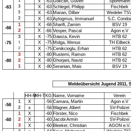
1
x
-63
Gökcan, Güven
Sportmann
3
X
-63
Schlegel, Philipp
Fischbek
-63
5
X
-63
Manan, Dilber
Wedeler TS
2
X
-63
Aytogmus, Immanuel
S.C. Condo
1
X
-66
Sharifi, Zamim
BSV 19
-66
2
X
-66
Vesper, Pascal
Agon e.V
3
X
-75
Gawza, Kevin
HTB 62
1
X
-75
Molga, Wenus
TH Eilbeck
-75
2
X
-75
Cenikcioglu, Erhan
HTB 62
3
X
-80
Rustemi, Ramon
HTB 62
2
X
-80
Ghorjani, Navid
HTB 62
-80
1
X
-80
Seranian, Mais
BSV 19
Meldeübersicht Jugend 2011, S
HH-M
HH-T
KG
Name, Vorname
Verein
1
X
-56
Camara, Martin
Agon e.V
-56
2
x
-56
Wagner, Albert
SV-Polizei
1
X
-60
Förster, Nico
Fischbek
2
X
-60
Jacobi Armin
SV-Polizei
-60
3
X
-60
Bleeker, Christian
AGON e.V.