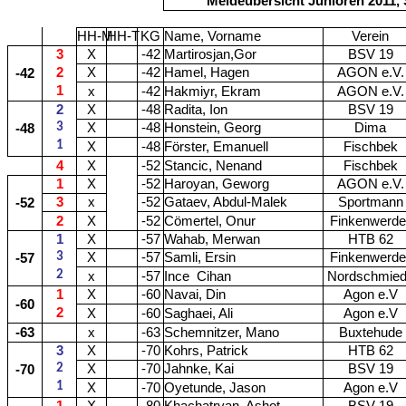
Meldeübersicht Junioren 2011, 
HH-M
HH-T
KG
Name, Vorname
Verein
3
X
-42
Martirosjan,Gor
BSV 19
2
X
-42
Hamel, Hagen
AGON e.V.
-42
1
x
-42
Hakmiyr, Ekram
AGON e.V.
2
X
-48
Radita, Ion
BSV 19
3
X
-48
Honstein, Georg
Dima
-48
1
X
-48
Förster, Emanuell
Fischbek
4
X
-52
Stancic, Nenand
Fischbek
1
X
-52
Haroyan, Geworg
AGON e.V.
3
x
-52
Gataev, Abdul-Malek
Sportmann
-52
2
X
-52
Cömertel, Onur
Finkenwerde
1
X
-57
Wahab, Merwan
HTB 62
3
X
-57
Samli, Ersin
Finkenwerde
-57
2
x
-57
Ince
Cihan
Nordschmie
1
X
-60
Navai, Din
Agon e.V
-60
2
X
-60
Saghaei, Ali
Agon e.V
-63
x
-63
Schemnitzer, Mano
Buxtehude
3
X
-70
Kohrs, Patrick
HTB 62
2
X
-70
Jahnke, Kai
BSV 19
-70
1
X
-70
Oyetunde, Jason
Agon e.V