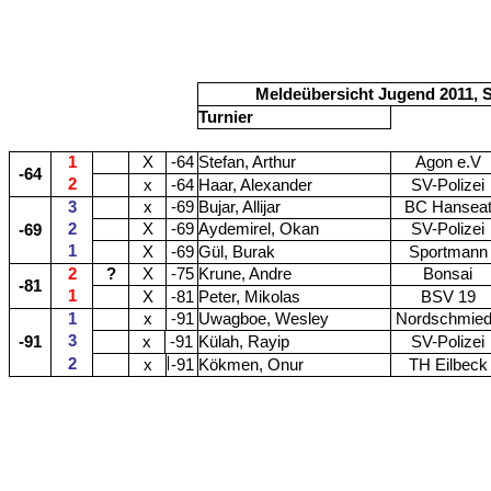
Meldeübersicht Jugend 2011, S
Turnier
1
X
-64
Stefan, Arthur
Agon e.V
-64
2
x
-64
Haar, Alexander
SV-Polizei
3
x
-69
Bujar, Allijar
BC Hansea
2
X
-69
Aydemirel, Okan
SV-Polizei
-69
1
X
-69
Gül, Burak
Sportmann
2
?
X
-75
Krune, Andre
Bonsai
-81
1
X
-81
Peter, Mikolas
BSV 19
1
x
-91
Uwagboe, Wesley
Nordschmie
3
-91
x
-91
Külah, Rayip
SV-Polizei
2
x
-91
Kökmen, Onur
TH Eilbeck