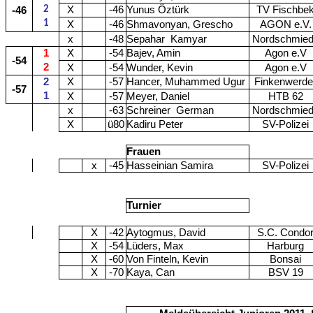
2
X
-46
Yunus Öztürk
TV Fischbe
-46
1
X
-46
Shmavonyan, Grescho
AGON e.V.
x
-48
Sepahar
Kamyar
Nordschmie
1
X
-54
Bajev, Amin
Agon e.V
-54
2
X
-54
Wunder, Kevin
Agon e.V
2
X
-57
Hancer, Muhammed Ugur
Finkenwerde
-57
1
X
-57
Meyer, Daniel
HTB 62
x
-63
Schreiner
German
Nordschmie
X
ü80
Kadiru Peter
SV-Polizei
Frauen
x
-45
Hasseinian Samira
SV-Polizei
Turnier
X
-42
Aytogmus, David
S.C. Condo
X
-54
Lüders, Max
Harburg
X
-60
Von Finteln, Kevin
Bonsai
X
-70
Kaya, Can
BSV 19