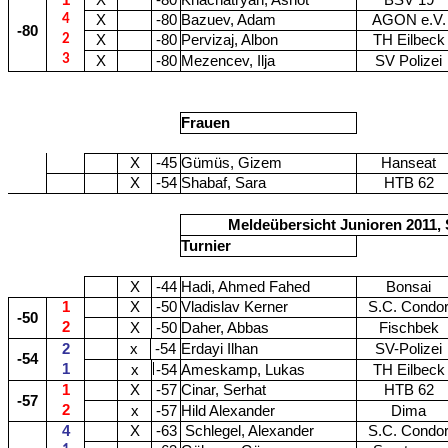
1
X
-80
Khachatryan, Ashot
BSV 19
4
X
-80
Bazuev, Adam
AGON e.V.
-80
2
X
-80
Pervizaj, Albon
TH Eilbeck
3
X
-80
Mezencev, Ilja
SV Polizei
Frauen
X
-45
Gümüs, Gizem
Hanseat
X
-54
Shabaf, Sara
HTB 62
Meldeübersicht Junioren 2011, 
Turnier
X
-44
Hadi, Ahmed Fahed
Bonsai
1
X
-50
Vladislav Kerner
S.C. Condo
-50
2
X
-50
Daher, Abbas
Fischbek
2
x
-54
Erdayi Ilhan
SV-Polizei
-54
1
x
-54
Ameskamp, Lukas
TH Eilbeck
1
X
-57
Cinar, Serhat
HTB 62
-57
2
x
-57
Hild Alexander
Dima
4
X
-63
Schlegel, Alexander
S.C. Condo