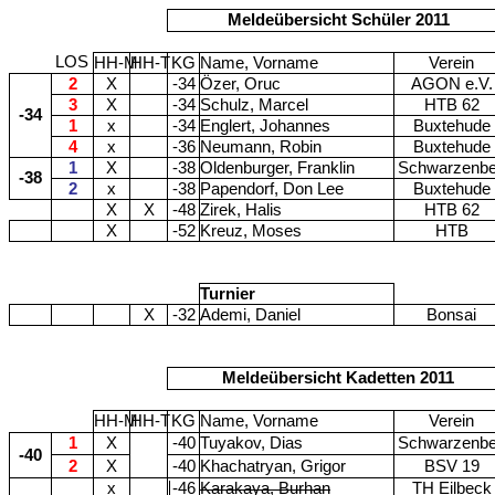
Meldeübersicht Schüler 2011
LOS
HH-M
HH-T
KG
Name, Vorname
Verein
2
X
-34
Özer, Oruc
AGON e.V.
3
X
-34
Schulz, Marcel
HTB 62
-34
1
x
-34
Englert, Johannes
Buxtehude
4
x
-36
Neumann, Robin
Buxtehude
1
X
-38
Oldenburger, Franklin
Schwarzenb
-38
2
x
-38
Papendorf, Don Lee
Buxtehude
X
X
-48
Zirek, Halis
HTB 62
X
-52
Kreuz, Moses
HTB
Turnier
X
-32
Ademi, Daniel
Bonsai
Meldeübersicht Kadetten 2011
HH-M
HH-T
KG
Name, Vorname
Verein
1
X
-40
Tuyakov, Dias
Schwarzenb
-40
2
X
-40
Khachatryan, Grigor
BSV 19
x
-46
Karakaya, Burhan
TH Eilbeck