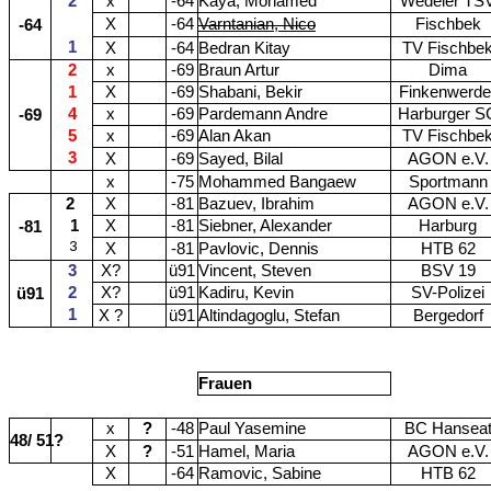
2
x
-64
Kaya, Mohamed
Wedeler TS
X
-64
Varntanian, Nico
Fischbek
-64
1
X
-64
Bedran Kitay
TV Fischbe
2
x
-69
Braun Artur
Dima
1
X
-69
Shabani, Bekir
Finkenwerde
4
x
-69
Pardemann Andre
Harburger S
-69
5
x
-69
Alan Akan
TV Fischbe
3
X
-69
Sayed, Bilal
AGON e.V.
x
-75
Mohammed Bangaew
Sportmann
2
X
-81
Bazuev, Ibrahim
AGON e.V.
1
X
-81
Siebner, Alexander
Harburg
-81
3
X
-81
Pavlovic, Dennis
HTB 62
3
X?
ü91
Vincent, Steven
BSV 19
2
X?
ü91
Kadiru, Kevin
SV-Polizei
ü91
1
X ?
ü91
Altindagoglu, Stefan
Bergedorf
Frauen
x
?
-48
Paul Yasemine
BC Hansea
48/ 51?
X
?
-51
Hamel, Maria
AGON e.V.
X
-64
Ramovic, Sabine
HTB 62