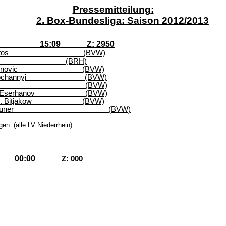
Pressemitteilung
:
2. Box-Bundesliga: Saison 2012/2013
15:09
Z: 2950
tos
(BVW)
(BRH)
novic
(BVW)
channyj
(BVW)
(BVW)
Eserhanov
(BVW)
I.
Bitjakow
(BVW)
uner
(BVW)
gen
(alle LV Niederrhein)
00:00
Z: 000