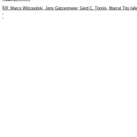
KR: Marco
Wilzopolski
, Jens
Gatzenmeier
, Gerd C.
Tönnis
, Marcel Tito (al