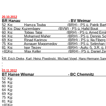
20.10.2012
BR Hanau
- BV Weimar
52
Kg
:
Hamza
Touba
(BRH)
- PS ü.
Patrik
Bar
56
Kg
: Diaz
Kuzembaev
(BVW)
- PS ü.
Hafid
Bouji
60
Kg
:
Tobias
Tatai
(BRH)
- PS ü.
Amed
Emii
64
Kg
:
Mohamed Maher
(BRH)
- PS ü. Dennis
So
69
Kg
:
Rinad
Karimov
(BRH)
- PS ü.
Ilja
Fiberg
75
Kg
:
Asnauer
Magomedov
(BRH)
- PS ü.
Selimhan
81
Kg
:
Igor
Tiezev
(BRH)
-
Aufg
.-S.
3.R
. ü. 
+81Kg:
Max Keller
(BRH)
- PS ü. Daniel
Ze
KR: Erich
Dreke
, Karl- Heinz
Piwolinski
. Michael Vogel, Hans-Hermann San
03.11.2012
BT Hanse Wismar
- BC Chemnitz
52
Kg:
56
Kg:
60
Kg:
64
Kg:
69
Kg:
75
Kg:
81
Kg:
+81Kg: