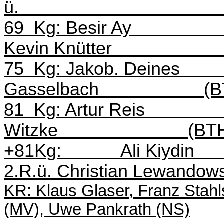
ü.
69
Kg: Besir
Ay
Kevin
Knütter
75
Kg: Jakob. Deines
Gasselbach
(B
81
Kg
:
Artur
Reis
Witzke
(BT
+81Kg:
Ali
Kiydin
2.R.ü
. Christian Lewandow
KR: Klaus Glaser, Franz
Stahl
(MV), Uwe Pankrath (NS)