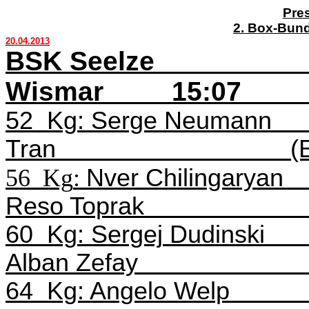
Pre
2. Box-Bund
20.04.2013
BSK Seelze
Wismar
15:07
52
Kg
: Serge Neumann
Tran
(
56
Kg
:
Nver
Chilingaryan
Reso
Toprak
60
Kg
:
Sergej
Dudinski
Alban
Zefay
64
Kg: Angelo Welp