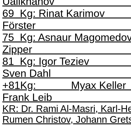
Ualikhanov
69
Kg:
Rinat
Karimov
Förster
75
Kg
:
Asnaur
Magomedo
Zipper
81
Kg: Igor
Teziev
Sven Dahl
+81Kg:
Myax
Keller
Frank Leib
KR: Dr. Rami Al-
Masri
, Karl-H
Rumen
Christov
, Johann
Gret