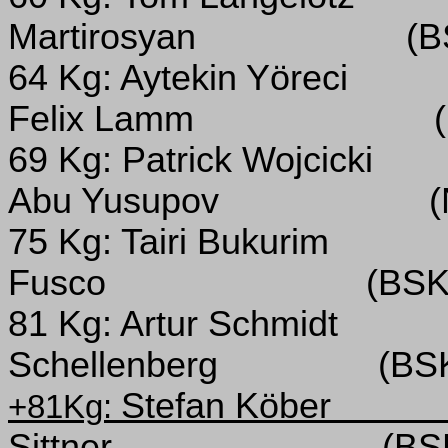
Martirosyan
(B
64 Kg: Aytekin Yöreci
Felix Lamm
69 Kg: Patrick Wojcicki
Abu Yusupov
75 Kg: Tairi Bukurim
Fusco
(BSK
81 Kg: Artur Schmidt
Schellenberg
(BS
Stefan Köber
+81Kg:
Sittner
(BS