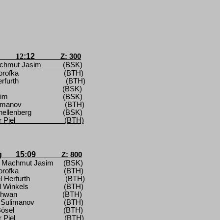
12
:12
Z: 300
achmut Jasim
(BSK)
orofka
(BTH)
rfurth
(BTH)
(BSK)
rim
(BSK)
limanov
(BTH)
hellenberg
(BSK)
 Piel
(BTH)
g
15
:09
Z: 800
an Machmut Jasim
(BSK)
orofka
(BTH)
l Herfurth
(BTH)
l Winkels
(BTH)
chwan
(BTH)
 Sulimanov
(BTH)
Bösel
(BTH)
 Piel
(BTH)