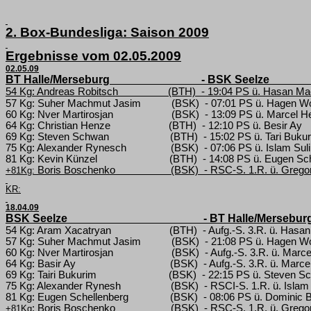
2. Box-Bundesliga: Saison 2009
Ergebnisse vom 02.05.2009
02.05.09
BT Halle/Merseburg
-
BSK Seelze
54 Kg: Andreas Robitsch
(BTH)
- 19:04 PS ü. Hasan M
57 Kg: Suher Machmut Jasim
(BSK)
- 07:01 PS ü. Hagen W
60 Kg: Nver Martirosjan
(BSK)
- 13:09 PS ü. Marcel He
64 Kg: Christian Henze
(BTH)
- 12:10 PS ü. Besir Ay
69 Kg: Steven Schwan
(BTH)
- 15:02 PS ü. Tari Buku
75 Kg: Alexander Rynesch
(BSK)
- 07:06 PS ü. Islam Su
81 Kg: Kevin Künzel
(BTH)
- 14:08 PS ü. Eugen Sc
Boris Boschenko
(BSK)
- RSC-S. 1.R. ü. Gregor
+81Kg:
KR:
18.04.09
BSK Seelze
- BT Halle/Mersebur
54 Kg: Aram Xacatryan
(BTH)
- Aufg.-S. 3.R. ü. Has
57 Kg:
Suher Machmut Jasim
(BSK)
- 21:08 PS ü. Hagen W
60 Kg:
Nver Martirosjan
(BSK)
- Aufg.-S.
3.R. ü. Marce
64 Kg:
Basir Ay
(BSK)
- Aufg.-S. 3.R. ü. Marce
69 Kg:
Tairi Bukurim
(BSK)
- 22:15 PS ü. Steven S
75 Kg:
Alexander Rynesh
(BSK)
- RSCI-S. 1.R. ü.
Islam
81 Kg:
Eugen Schellenberg
(BSK)
- 08:06 PS ü. Dominic 
: Boris Boschenko
(BSK)
- RSC-S. 1.R. ü. Gregor
+81Kg