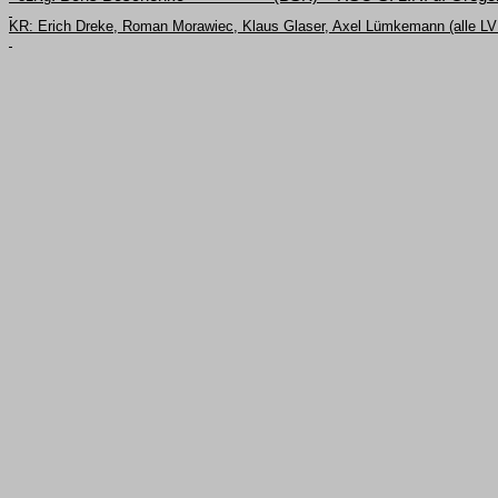
KR: Erich Dreke, Roman Morawiec, Klaus Glaser, Axel Lümkemann (alle LV 