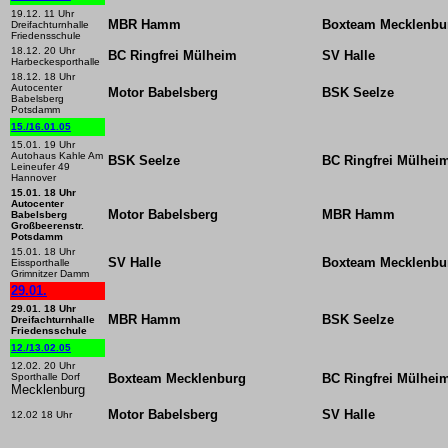
19.12. 11 Uhr
MBR Hamm
Boxteam Mecklenbu
Dreifachturnhalle
Friedensschule
18.12. 20 Uhr
BC Ringfrei Mülheim
SV Halle
Harbeckesporthalle
18.12. 18 Uhr
Autocenter
Motor Babelsberg
BSK Seelze
Babelsberg
Potsdamm
15./16.01.05
15.01. 19 Uhr
Autohaus Kahle Am
BSK Seelze
BC Ringfrei Mülhei
Leineufer 49
Hannover
15.01. 18 Uhr
Autocenter
Motor Babelsberg
MBR Hamm
Babelsberg
Großbeerenstr.
Potsdamm
15.01. 18 Uhr
SV Halle
Boxteam Mecklenbu
Eissporthalle
Grimnitzer Damm
29.01.
29.01. 18 Uhr
MBR Hamm
BSK Seelze
Dreifachturnhalle
Friedensschule
12./13.02.05
12.02. 20 Uhr
Sporthalle Dorf
Boxteam Mecklenburg
BC Ringfrei Mülhei
Mecklenburg
Motor Babelsberg
SV Halle
12.02 18 Uhr