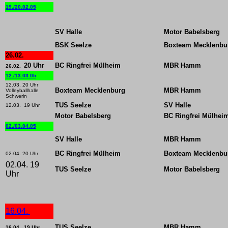
19./20.02.05
SV Halle
Motor Babelsberg
BSK Seelze
Boxteam Mecklenbu
26.02.
20 Uhr
BC Ringfrei Mülheim
MBR Hamm
26.02.
12./13.03.05
12.03. 20 Uhr
Boxteam Mecklenburg
MBR Hamm
Volleyballhalle
Schwerin
TUS Seelze
SV Halle
12.03. 19 Uhr
Motor Babelsberg
BC Ringfrei Mülhei
02./03.04.05
SV Halle
MBR Hamm
BC Ringfrei Mülheim
Boxteam Mecklenbu
02.04. 20 Uhr
02.04. 19
TUS Seelze
Motor Babelsberg
Uhr
16.04.
TUS Seelze
MBR Hamm
16.04. 19 Uhr