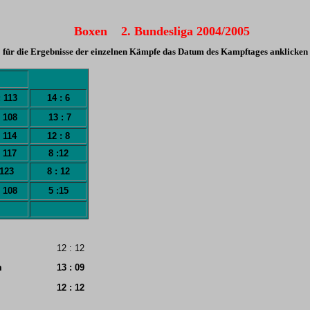
Boxen 2. Bundesliga
2004/2005
für die Ergebnisse der einzelnen Kämpfe das Datum des Kampftages anklicken
: 113
14 : 6
: 108
13 : 7
: 114
12 : 8
: 117
8 :12
 123
8 : 12
: 108
5 :15
12 : 12
m
13 : 09
12 : 12