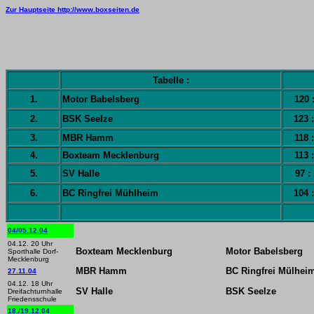
Zur Hauptseite http://www.boxseiten.de
Tabelle :
1.
Motor Babelsberg
120 
2.
BSK Seelze
123 
3.
MBR Hamm
118 
4.
Boxteam Mecklenburg
113 
5.
SV Halle
97 :
6.
BC Ringfrei Mühlheim
104 
04/05.12.04
04.12. 20 Uhr
Boxteam Mecklenburg
Motor Babelsberg
Sporthalle Dorf-
Mecklenburg
MBR Hamm
BC Ringfrei Mülhei
27.11.04
04.12. 18 Uhr
SV Halle
BSK Seelze
Dreifachturnhalle
Friedensschule
18./19.12.04