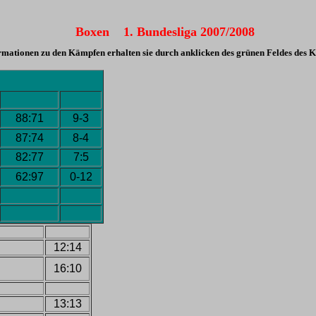
Boxen 1. Bundesliga
2007/2008
mationen zu den Kämpfen erhalten sie durch anklicken des grünen Feldes des
88:71
9-3
87:74
8-4
82:77
7:5
62:97
0-12
12:14
16:10
13:13