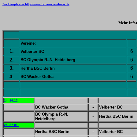
Zur Hauptseite http://www.boxen-hamburg.de
Mehr Infor
Vereine:
1.
6
Velberter BC
2.
6
BC Olympia R.-N. Heidelberg
3.
6
Hertha BSC Berlin
4.
6
BC Wacker Gotha
14.-16.12.
-
BC Wacker Gotha
Velberter BC
BC Olympia R.-N.
-
Hertha BSC Berlin
Heidelberg
25.-27.01.
-
Hertha BSC Berlin
Velberter BC